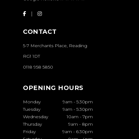
CONTACT
5-7 Merchants Place, Reading
RG1 1DT
0118 958 5850
OPENING HOURS
Monday
9am
-
5:30pm
Tuesday
9am
-
5:30pm
Wednesday
10am
-
7pm
Thursday
9am
-
8pm
Friday
9am
-
6:30pm